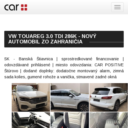
Toggl
navig
VW TOUAREG 3.0 TDI 286K - NOVÝ
AUTOMOBIL ZO ZAHRANIČIA
SK - Banská Štiavnica | sprostredkované financovanie |
odovzdávané prihlásené | miesto odovzdania: CAR POSITIVE
Štúrovo | dodané doplnky: dodatočne montovaný alarm, zimná
sada kolies, gumené rohože a vanička, stmavené zadné okná