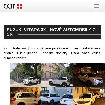
Toggl
navig
SUZUKI VITARA 3X - NOVÉ AUTOMOBILY Z
SR
SK - Bratislava | odovzdávané prihlásené | miesto odovzdania:
priamo u kupujúceho | dodané doplnky: zimná sada kolies,
gumené rohože