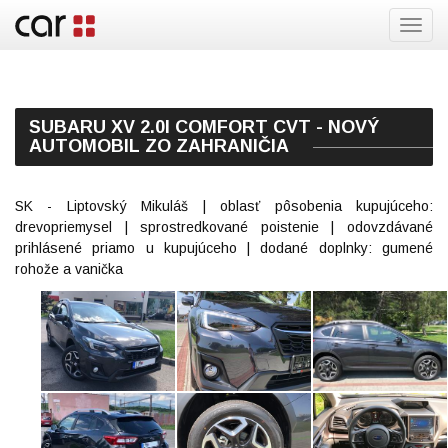
Toggl
navig
SUBARU XV 2.0I COMFORT CVT - NOVÝ
AUTOMOBIL ZO ZAHRANIČIA
SK - Liptovský Mikuláš | oblasť pôsobenia kupujúceho:
drevopriemysel | sprostredkované poistenie | odovzdávané
prihlásené priamo u kupujúceho | dodané doplnky: gumené
rohože a vanička