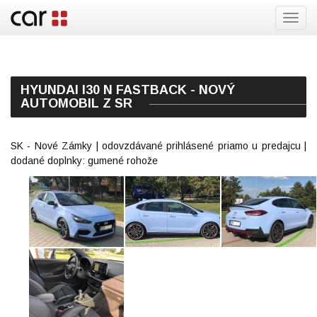
Toggl
navig
HYUNDAI I30 N FASTBACK - NOVÝ
AUTOMOBIL Z SR
SK - Nové Zámky | odovzdávané prihlásené priamo u predajcu |
dodané doplnky: gumené rohože